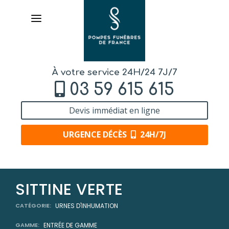
À votre service 24H/24 7J/7
03 59 615 615
Devis immédiat en ligne
URGENCE DÉCÈS
24H/7J
AVIS
SITTINE VERTE
DE DÉCÈS
CATÉGORIE:
URNES D'INHUMATION
LIVRAISON
DE FLEURS
GAMME:
ENTRÉE DE GAMME