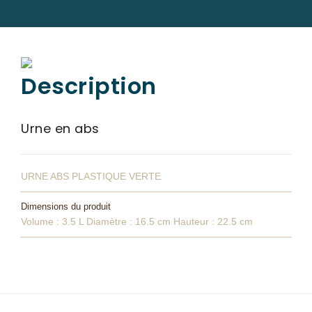
ORGANISER
DES OBSÈQUES
PRÉVOIR
Description
SES OBSÈQUES
SERVICES
Urne en abs
& ARTICLES
Entretien de sépulture
NOTRE
URNE ABS PLASTIQUE VERTE
AGENCE
Livraison de Fleurs Naturelles
Dimensions du produit
Livraison de plaques
Volume : 3.5 L Diamètre : 16.5 cm Hauteur : 22.5 cm
Nos capitons funéraires
Nos cercueils
Nos monuments