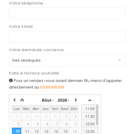
Votre téléphone
ORGANISER
DES OBSÈQUES
Votre Email
PRÉVOIR
SES OBSÈQUES
Votre demande concerne
SERVICES
& ARTICLES
Entretien de sépulture
NOTRE
Date & Horaire souhaité
AGENCE
Livraison de Fleurs Naturelles
Pour un rendez-vous avant demain 11h, merci d'appeler
directement au
03 59 615 615
Livraison de plaques
Aôut
2026
Nos capitons funéraires
11:00
Lun
Mar
Mer
Jeu
Ven
Sam
Dim
Nos cercueils
11:30
27
28
29
30
31
1
2
12:00
3
4
5
6
7
8
9
Nos monuments
10
12:30
11
12
13
14
15
16