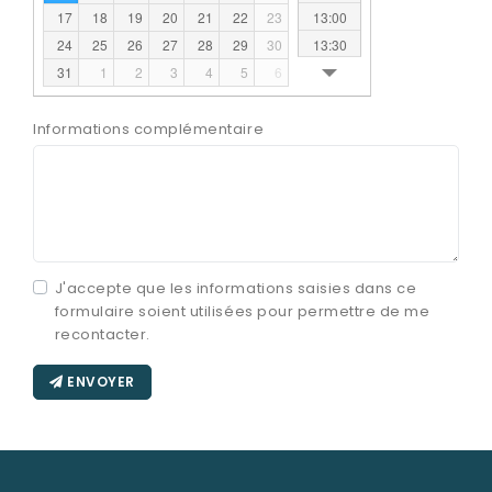
Nos urnes funéraires
13:00
17
18
19
20
21
22
23
Rapatriement
13:30
24
25
26
27
28
29
30
14:00
31
1
2
3
4
5
6
Services aux familles
14:30
15:00
Informations complémentaire
15:30
16:00
16:30
17:00
J'accepte que les informations saisies dans ce
formulaire soient utilisées pour permettre de me
recontacter.
ENVOYER