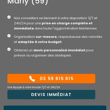
Marly (59)
Nos conseillers se tiennent à votre disposition 7j/7 et
24h/24 pour une
prise en charge complète et
immédiate
dans toute l'agglomération Marliennes
Organisation
sur-mesure
, respectueuse des volontés
et
adaptée à votre budget
.
Obtenez un
devis personnalisé immédiat
pour
prévoir ou organiser des obsèques.
03 59 615 615
Une équipe à votre écoute 7j/7 et 24h/24
DEVIS IMMÉDIAT