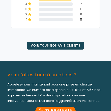
4
7
3
1
2
0
1
11
VOIR TOUS NOS AVIS CLIENTS
Vous faites face à un décès ?
Appelez-nous maintenant pour une prise en charge
immédiate. Ce numéro est disponible 24H/24 et 7J/7. Nos
équipes se tiennent à votre disposition pour une
intervention Jour et Nuit dans l'agglomération Marliennes.
03 59 615 615