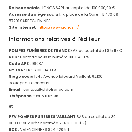
Raison sociale
: IONOS SARL au capital de 100 000,00 €
ORGANISER
Adresse du siège social
: 7, place de la Gare - BP 70109
DES OBSÈQUES
57201 SARREGUEMINES
Site internet
:
https://www.ionos.fr/
PRÉVOIR
SES OBSÈQUES
Informations relatives à l'éditeur
SERVICES
POMPES FUNÈBRES DE FRANCE
SAS au capital de 1 815 117 €
& ARTICLES
RCS :
Nanterre sous le numéro 818 840 175
Code APE :
9603Z
Entretien de sépulture
NOTRE
N° TVA :
FR 96 818 840 175
AGENCE
Siège social :
47 Avenue Édouard Vaillant, 92100
Livraison de Fleurs Naturelles
Boulogne-Billancourt
Email :
contact@pfdefrance.com
Livraison de plaques
Téléphone :
0806 11 06 06
Nos capitons funéraires
et
Nos cercueils
PFV POMPES FUNEBRES VAILLANT
SAS au capital de 30
Nos monuments
000 € (ci-après nommée « LA SOCIÉTÉ »)
RCS :
VALENCIENNES 824 220 511