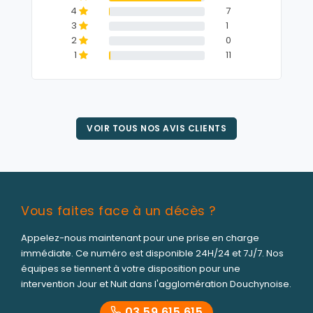
4
7
3
1
2
0
1
11
VOIR TOUS NOS AVIS CLIENTS
Vous faites face à un décès ?
Appelez-nous maintenant pour une prise en charge
immédiate. Ce numéro est disponible 24H/24 et 7J/7. Nos
équipes se tiennent à votre disposition pour une
intervention Jour et Nuit dans l'agglomération Douchynoise.
03 59 615 615