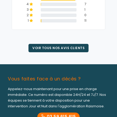
4
7
3
1
2
0
1
11
VOIR TOUS NOS AVIS CLIENTS
Vous faites face à un décès ?
Appelez-nous maintenant pour une prise en charge
immédiate. Ce numéro est disponible 24H/24 et 7J/7. Nos
équipes se tiennent à votre disposition pour une
intervention Jour et Nuit dans l'agglomération Raismoise.
03 59 615 615